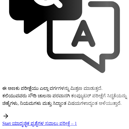
ಈ ಅಣಕು ಪರೀಕ್ಷೆಯು ಎಲ್ಲಾ ವರ್ಗಗಳನ್ನು ಮಿಶ್ರಣ ಮಾಡುತ್ತದೆ.
ಕಲಿಯುವವರು ಸೌದಿ ಚಾಲನಾ ಪರವಾನಗಿ ಕಂಪ್ಯೂಟರ್ ಪರೀಕ್ಷೆಗೆ ಸಿದ್ಧತೆಯನ್ನು
ಚಿಹ್ನೆಗಳು, ನಿಯಮಗಳು ಮತ್ತು ಸಿದ್ಧಾಂತ ವಿಷಯಗಳಾದ್ಯಂತ ಅಳೆಯುತ್ತಾರೆ.
Start ಯಾದೃಚ್ಛಿಕ ಪ್ರಶ್ನೆಗಳ ಸವಾಲು ಪರೀಕ್ಷೆ – 1