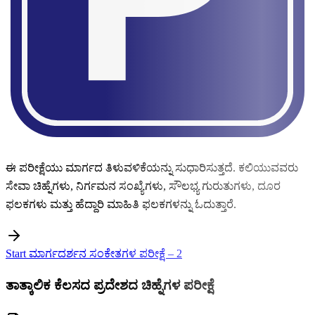
ಈ ಪರೀಕ್ಷೆಯು ಮಾರ್ಗದ ತಿಳುವಳಿಕೆಯನ್ನು ಸುಧಾರಿಸುತ್ತದೆ. ಕಲಿಯುವವರು
ಸೇವಾ ಚಿಹ್ನೆಗಳು, ನಿರ್ಗಮನ ಸಂಖ್ಯೆಗಳು, ಸೌಲಭ್ಯ ಗುರುತುಗಳು, ದೂರ
ಫಲಕಗಳು ಮತ್ತು ಹೆದ್ದಾರಿ ಮಾಹಿತಿ ಫಲಕಗಳನ್ನು ಓದುತ್ತಾರೆ.
Start ಮಾರ್ಗದರ್ಶನ ಸಂಕೇತಗಳ ಪರೀಕ್ಷೆ – 2
ತಾತ್ಕಾಲಿಕ ಕೆಲಸದ ಪ್ರದೇಶದ ಚಿಹ್ನೆಗಳ ಪರೀಕ್ಷೆ