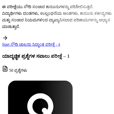
ಈ ಪರೀಕ್ಷೆಯು ಸೌದಿ ಸಂಚಾರ ಕಾನೂನುಗಳನ್ನು ಪರಿಶೀಲಿಸುತ್ತದೆ.
ವಿದ್ಯಾರ್ಥಿಗಳು ದಂಡಗಳು, ಉಲ್ಲಂಘನೆಯ ಅಂಶಗಳು, ಕಾನೂನು ಕರ್ತವ್ಯಗಳು
ಮತ್ತು ಸಂಚಾರ ನಿಯಮಗಳಿಂದ ವ್ಯಾಖ್ಯಾನಿಸಲಾದ ಪರಿಣಾಮಗಳನ್ನು ಅಭ್ಯಾಸ
ಮಾಡುತ್ತಾರೆ.
Start ಸೌದಿ ಚಾಲನಾ ಸಿದ್ಧಾಂತ ಪರೀಕ್ಷೆ - 4
ಯಾದೃಚ್ಛಿಕ ಪ್ರಶ್ನೆಗಳ ಸವಾಲು ಪರೀಕ್ಷೆ – 1
50 ಪ್ರಶ್ನೆಗಳು