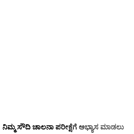
ನಿಮ್ಮ ಸೌದಿ ಚಾಲನಾ ಪರೀಕ್ಷೆಗೆ ಅಭ್ಯಾಸ ಮಾಡಲು