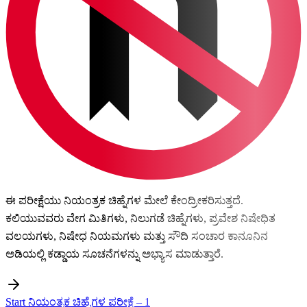
ಈ ಪರೀಕ್ಷೆಯು ನಿಯಂತ್ರಕ ಚಿಹ್ನೆಗಳ ಮೇಲೆ ಕೇಂದ್ರೀಕರಿಸುತ್ತದೆ.
ಕಲಿಯುವವರು ವೇಗ ಮಿತಿಗಳು, ನಿಲುಗಡೆ ಚಿಹ್ನೆಗಳು, ಪ್ರವೇಶ ನಿಷೇಧಿತ
ವಲಯಗಳು, ನಿಷೇಧ ನಿಯಮಗಳು ಮತ್ತು ಸೌದಿ ಸಂಚಾರ ಕಾನೂನಿನ
ಅಡಿಯಲ್ಲಿ ಕಡ್ಡಾಯ ಸೂಚನೆಗಳನ್ನು ಅಭ್ಯಾಸ ಮಾಡುತ್ತಾರೆ.
Start ನಿಯಂತ್ರಕ ಚಿಹ್ನೆಗಳ ಪರೀಕ್ಷೆ – 1