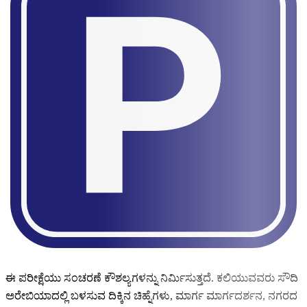
ಈ ಪರೀಕ್ಷೆಯು ಸಂಚರಣೆ ಕೌಶಲ್ಯಗಳನ್ನು ನಿರ್ಮಿಸುತ್ತದೆ. ಕಲಿಯುವವರು ಸೌದಿ
ಅರೇಬಿಯಾದಲ್ಲಿ ಬಳಸುವ ದಿಕ್ಕಿನ ಚಿಹ್ನೆಗಳು, ಮಾರ್ಗ ಮಾರ್ಗದರ್ಶನ, ನಗರದ