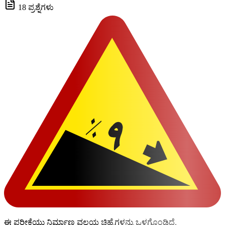
18 ಪ್ರಶ್ನೆಗಳು
ಈ ಪರೀಕ್ಷೆಯು ನಿರ್ಮಾಣ ವಲಯ ಚಿಹ್ನೆಗಳನ್ನು ಒಳಗೊಂಡಿದೆ.