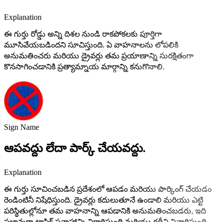
Explanation
ఈ గుర్తు రోడ్డు అన్ని దిశల నుండి రాకపోకలకు పూర్తిగా
మూసివేయబడిందని సూచిస్తుంది. ఏ వాహనాలను లోపలికి
అనుమతించరు మరియు డ్రైవర్లు తమ ప్రయాణాన్ని సురక్షితంగా
కొనసాగించడానికి ప్రత్యామ్నాయ మార్గాన్ని కనుగొనాలి.
Sign Name
ఆపవద్దు లేదా పార్క్ చేయవద్దు.
Explanation
ఈ గుర్తు సూచించబడిన ప్రదేశంలో ఆపడం మరియు పార్కింగ్ చేయడం
రెండింటినీ నిషేధిస్తుంది. డ్రైవర్లు కదులుతూనే ఉండాలి మరియు ఎట్టి
పరిస్థితుల్లోనూ తమ వాహనాన్ని ఆపడానికి అనుమతించబడరు, ఇది
సజావుగా ట్రాఫిక్ ప్రవాహాన్ని నిర్ధారిస్తుంది మరియు రద్దీని నివారిస్తుంది.