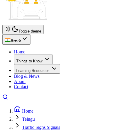
Toggle theme
తెలుగు
Home
Things to Know
Learning Resources
Blog & News
About
Contact
Home
Telugu
Traffic Signs Signals