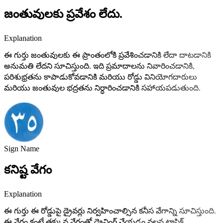
జంతువులకు ప్రవేశం లేదు.
Explanation
ఈ గుర్తు జంతువులకు ఈ ప్రాంతంలోకి ప్రవేశించడానికి లేదా దాటడానికి
అనుమతి లేదని సూచిస్తుంది. ఇది ప్రమాదాలను నివారించడానికి,
పరిశుభ్రతను కాపాడుకోవడానికి మరియు రోడ్డు వినియోగదారులు
మరియు జంతువుల భద్రతను నిర్ధారించడానికి సహాయపడుతుంది.
Sign Name
కనిష్ట వేగం
Explanation
ఈ గుర్తు ఈ రోడ్డుపై డ్రైవర్లు నిర్వహించాల్సిన కనీస వేగాన్ని సూచిస్తుంది.
ఈ వేగం కంటే తక్కువ వేగంతో డ్రైవింగ్ చేయడం వలన ట్రాఫిక్