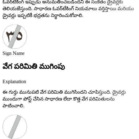
ఓవర్‌టేకింగ్ ఇప్పుడు అనుమతించబడిందని ఈ సంకేతం డ్రైవర్లకు
తెలియజేస్తుంది. సాధారణ ఓవర్‌టేకింగ్ నియమాలు వర్తిస్తాయి మరియు
డ్రైవర్లు ఇప్పటికీ భద్రతను నిర్ధారించుకోవాలి.
Sign Name
వేగ పరిమితి ముగింపు
Explanation
ఈ గుర్తు మునుపటి వేగ పరిమితి ముగిసిందని చూపిస్తుంది. డ్రైవర్లు
ముందుగా పోస్ట్ చేసిన సాధారణ లేదా కొత్త వేగ పరిమితులను
పాటించాలి.