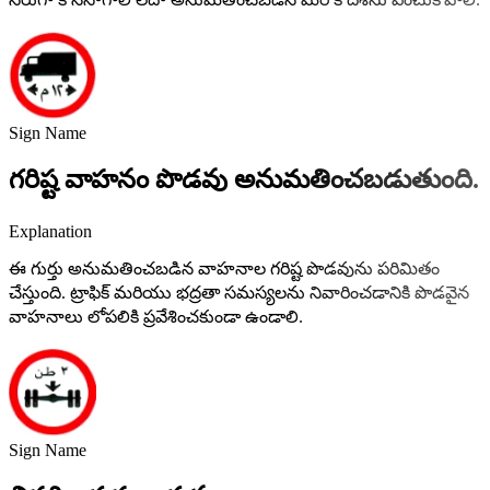
Sign Name
గరిష్ట వాహనం పొడవు అనుమతించబడుతుంది.
Explanation
ఈ గుర్తు అనుమతించబడిన వాహనాల గరిష్ట పొడవును పరిమితం
చేస్తుంది. ట్రాఫిక్ మరియు భద్రతా సమస్యలను నివారించడానికి పొడవైన
వాహనాలు లోపలికి ప్రవేశించకుండా ఉండాలి.
Sign Name