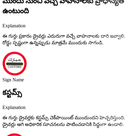
ముందు నుంచి వచ్చే వాహనాలకు ప్రాధాన్యత
ఉంటుంది
Explanation
ఈ గుర్తు ప్రకారం డ్రైవర్లు ఎదురుగా వచ్చే వాహనాలకు దారి ఇవ్వాలి.
రోడ్డు స్పష్టంగా ఉన్నప్పుడు మాత్రమే ముందుకు సాగండి.
Sign Name
కస్టమ్స్
Explanation
ఈ గుర్తు డ్రైవర్లకు కస్టమ్స్ చెక్‌పాయింట్ ముందుందని హెచ్చరిస్తుంది.
డ్రైవర్లు ఆగి అధికారిక సూచనలను పాటించడానికి సిద్ధంగా ఉండాలి.