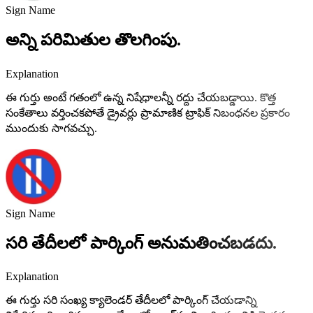
Sign Name
అన్ని పరిమితుల తొలగింపు.
Explanation
ఈ గుర్తు అంటే గతంలో ఉన్న నిషేధాలన్నీ రద్దు చేయబడ్డాయి. కొత్త
సంకేతాలు వర్తించకపోతే డ్రైవర్లు ప్రామాణిక ట్రాఫిక్ నిబంధనల ప్రకారం
ముందుకు సాగవచ్చు.
Sign Name
సరి తేదీలలో పార్కింగ్ అనుమతించబడదు.
Explanation
ఈ గుర్తు సరి సంఖ్య క్యాలెండర్ తేదీలలో పార్కింగ్ చేయడాన్ని