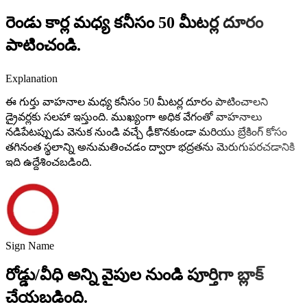
రెండు కార్ల మధ్య కనీసం 50 మీటర్ల దూరం
పాటించండి.
Explanation
ఈ గుర్తు వాహనాల మధ్య కనీసం 50 మీటర్ల దూరం పాటించాలని
డ్రైవర్లకు సలహా ఇస్తుంది. ముఖ్యంగా అధిక వేగంతో వాహనాలు
నడిపేటప్పుడు వెనుక నుండి వచ్చే ఢీకొనకుండా మరియు బ్రేకింగ్ కోసం
తగినంత స్థలాన్ని అనుమతించడం ద్వారా భద్రతను మెరుగుపరచడానికి
ఇది ఉద్దేశించబడింది.
Sign Name
రోడ్డు/వీధి అన్ని వైపుల నుండి పూర్తిగా బ్లాక్
చేయబడింది.