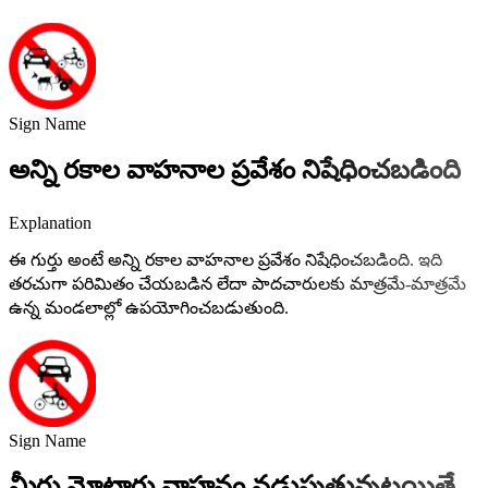
Sign Name
అన్ని రకాల వాహనాల ప్రవేశం నిషేధించబడింది
Explanation
ఈ గుర్తు అంటే అన్ని రకాల వాహనాల ప్రవేశం నిషేధించబడింది. ఇది
తరచుగా పరిమితం చేయబడిన లేదా పాదచారులకు మాత్రమే-మాత్రమే
ఉన్న మండలాల్లో ఉపయోగించబడుతుంది.
Sign Name
మీరు మోటారు వాహనం నడుపుతున్నట్లయితే