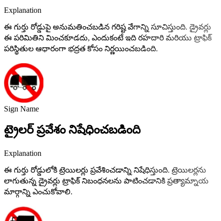
Explanation
ఈ గుర్తు రోడ్డుపై అనుమతించబడిన గరిష్ట వేగాన్ని సూచిస్తుంది. డ్రైవర్లు
ఈ పరిమితిని మించకూడదు, ఎందుకంటే ఇది రహదారి మరియు ట్రాఫిక్
పరిస్థితుల ఆధారంగా భద్రత కోసం నిర్ణయించబడింది.
Sign Name
ట్రైలర్ ప్రవేశం నిషేధించబడింది
Explanation
ఈ గుర్తు రోడ్డులోకి ట్రెయిలర్లు ప్రవేశించడాన్ని నిషేధిస్తుంది. ట్రెయిలర్లను
లాగుతున్న డ్రైవర్లు ట్రాఫిక్ నిబంధనలను పాటించడానికి ప్రత్యామ్నాయ
మార్గాన్ని ఎంచుకోవాలి.