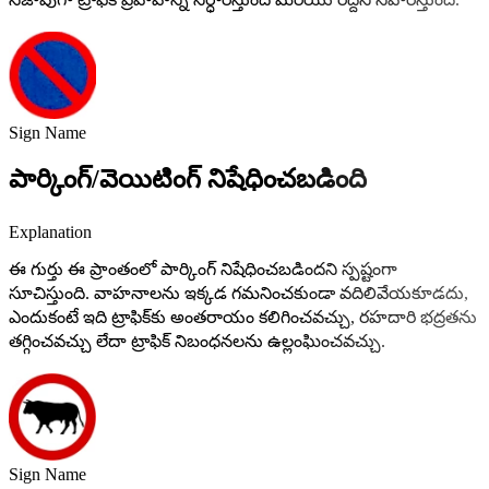
Sign Name
పార్కింగ్/వెయిటింగ్ నిషేధించబడింది
Explanation
ఈ గుర్తు ఈ ప్రాంతంలో పార్కింగ్ నిషేధించబడిందని స్పష్టంగా
సూచిస్తుంది. వాహనాలను ఇక్కడ గమనించకుండా వదిలివేయకూడదు,
ఎందుకంటే ఇది ట్రాఫిక్‌కు అంతరాయం కలిగించవచ్చు, రహదారి భద్రతను
తగ్గించవచ్చు లేదా ట్రాఫిక్ నిబంధనలను ఉల్లంఘించవచ్చు.
Sign Name