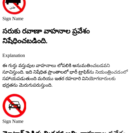
Sign Name
సరుకు రవాణా వాహనాల ప్రవేశం
నిషేధించబడింది.
Explanation
ఈ గుర్తు వస్తువుల వాహనాలు లోపలికి అనుమతించబడవని
సూచిస్తుంది. ఇది నిషేధిత ప్రాంతాలలో భారీ ట్రాఫిక్‌ను నియంత్రించడంలో
సహాయపడుతుంది మరియు ఇతర రహదారి వినియోగదారులకు
భద్రతను మెరుగుపరుస్తుంది.
Sign Name