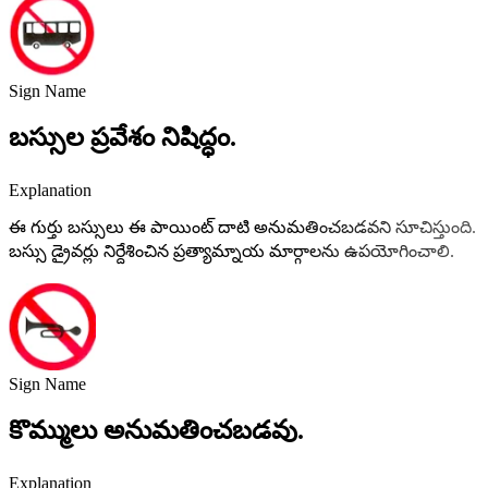
Sign Name
బస్సుల ప్రవేశం నిషిద్ధం.
Explanation
ఈ గుర్తు బస్సులు ఈ పాయింట్ దాటి అనుమతించబడవని సూచిస్తుంది.
బస్సు డ్రైవర్లు నిర్దేశించిన ప్రత్యామ్నాయ మార్గాలను ఉపయోగించాలి.
Sign Name
కొమ్ములు అనుమతించబడవు.
Explanation