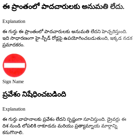
ఈ ప్రాంతంలో పాదచారులకు అనుమతి లేదు.
Explanation
ఈ గుర్తు ఈ ప్రాంతంలో పాదచారులకు అనుమతి లేదని హెచ్చరిస్తుంది.
ఇది సాధారణంగా హై-స్పీడ్ రోడ్లపై ఉపయోగించబడుతుంది, ఇక్కడ నడక
ప్రమాదకరం.
Sign Name
ప్రవేశం నిషేధించబడింది
Explanation
ఈ గుర్తు వాహనాలకు ప్రవేశం లేదని స్పష్టంగా సూచిస్తుంది. డ్రైవర్లు ఈ
దిశ నుండి లోపలికి రాకూడదు మరియు ప్రత్యామ్నాయ మార్గాన్ని
కనుగొనాలి.