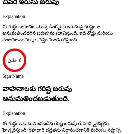
చివరి ఇరుసు బరువు
Explanation
ఈ గుర్తు వాహనం యొక్క కీలకమైన ఇరుసుపై గరిష్టంగా
అనుమతించదగిన బరువును సూచిస్తుంది. ఇది రోడ్లు మరియు
వంతెనలను నిర్మాణ నష్టం నుండి రక్షిస్తుంది.
Sign Name
వాహనాలకు గరిష్ట బరువు
అనుమతించబడుతుంది.
Explanation
ఈ గుర్తు అనుమతించబడిన గరిష్ట బరువు గురించి డ్రైవర్లను
హెచ్చరిస్తుంది. రహదారి భద్రతను నిర్ధారించడానికి మరియు నష్టాన్ని