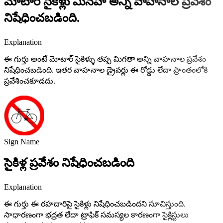
మోటార్ సైకిళ్లు మినహా అన్ని వాహనాల ప్రవేశం
నిషేధించబడింది.
Explanation
ఈ గుర్తు అంటే మోటార్ సైకిళ్ళు తప్ప మిగతా అన్ని వాహనాల ప్రవేశం
నిషేధించబడింది. ఇతర వాహనాల డ్రైవర్లు ఈ రోడ్డు లేదా ప్రాంతంలోకి
ప్రవేశించకూడదు.
Sign Name
సైకిళ్ల ప్రవేశం నిషేధించబడింది
Explanation
ఈ గుర్తు ఈ రహదారిపై సైకిళ్లు నిషేధించబడిందని సూచిస్తుంది.
సాధారణంగా భద్రత లేదా ట్రాఫిక్ సమస్యల కారణంగా సైక్లిస్టులు