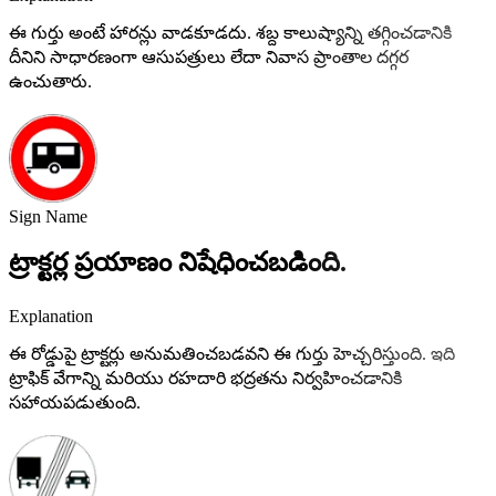
ఈ గుర్తు అంటే హారన్లు వాడకూడదు. శబ్ద కాలుష్యాన్ని తగ్గించడానికి
దీనిని సాధారణంగా ఆసుపత్రులు లేదా నివాస ప్రాంతాల దగ్గర
ఉంచుతారు.
Sign Name
ట్రాక్టర్ల ప్రయాణం నిషేధించబడింది.
Explanation
ఈ రోడ్డుపై ట్రాక్టర్లు అనుమతించబడవని ఈ గుర్తు హెచ్చరిస్తుంది. ఇది
ట్రాఫిక్ వేగాన్ని మరియు రహదారి భద్రతను నిర్వహించడానికి
సహాయపడుతుంది.