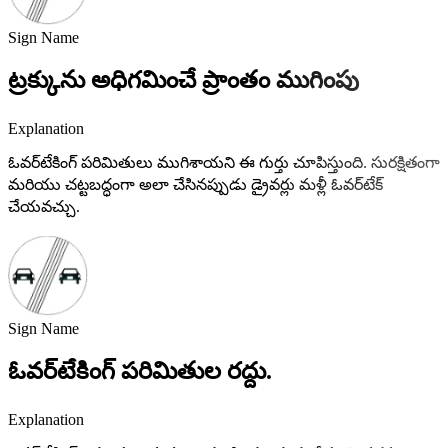
Sign Name
ట్రక్కును అధిగమించే ప్రాంతం ముగింపు
Explanation
ఓవర్‌టేకింగ్ పరిమితులు ముగిశాయని ఈ గుర్తు చూపిస్తుంది. సురక్షితంగా
మరియు చట్టబద్ధంగా అలా చేసినప్పుడు డ్రైవర్లు మళ్లీ ఓవర్‌టేక్
చేయవచ్చు.
Sign Name
ఓవర్‌టేకింగ్ పరిమితుల రద్దు.
Explanation