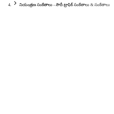
నియంత్రణ సంకేతాలు - సౌదీ ట్రాఫిక్ సంకేతాలు & సంకేతాలు