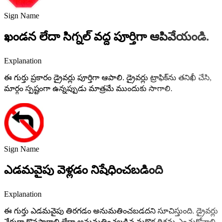
Sign Name
ఖండన లేదా సిగ్నల్ వద్ద పూర్తిగా ఆపివేయండి.
Explanation
ఈ గుర్తు ప్రకారం డ్రైవర్లు పూర్తిగా ఆపాలి. డ్రైవర్లు ట్రాఫిక్‌ను తనిఖీ చేసి,
మార్గం స్పష్టంగా ఉన్నప్పుడు మాత్రమే ముందుకు సాగాలి.
Sign Name
ఎడమవైపు వెళ్లడం నిషేధించబడింది
Explanation
ఈ గుర్తు ఎడమవైపు తిరగడం అనుమతించబడదని సూచిస్తుంది. డ్రైవర్లు
నేరుగా కొనసాగాలి లేదా అనుమతించబడిన మరొక దిశను ఎంచుకోవాలి.