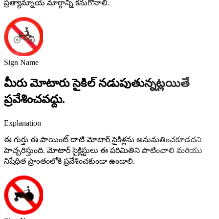
ప్రత్యామ్నాయ మార్గాన్ని కనుగొనాలి.
Sign Name
మీరు మోటారు సైకిల్ నడుపుతున్నట్లయితే
ప్రవేశించవద్దు.
Explanation
ఈ గుర్తు ఈ పాయింట్ దాటి మోటార్ సైకిళ్లను అనుమతించకూడదని
హెచ్చరిస్తుంది. మోటార్ సైక్లిస్టులు ఈ పరిమితిని పాటించాలి మరియు
నిషేధిత ప్రాంతంలోకి ప్రవేశించకుండా ఉండాలి.