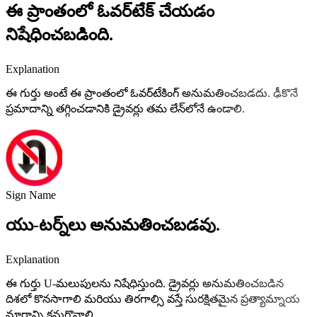
ఈ ప్రాంతంలో ఓవర్‌టేక్ చేయడం
నిషేధించబడింది.
Explanation
ఈ గుర్తు అంటే ఈ ప్రాంతంలో ఓవర్‌టేకింగ్ అనుమతించబడదు. ఢీకొనే
ప్రమాదాన్ని తగ్గించడానికి డ్రైవర్లు తమ లేన్‌లోనే ఉండాలి.
Sign Name
యు-టర్న్‌లు అనుమతించబడవు.
Explanation
ఈ గుర్తు U-మలుపులను నిషేధిస్తుంది. డ్రైవర్లు అనుమతించబడిన
దిశలో కొనసాగాలి మరియు తిరగాల్సి వస్తే సురక్షితమైన ప్రత్యామ్నాయ
మార్గాన్ని కనుగొనాలి.