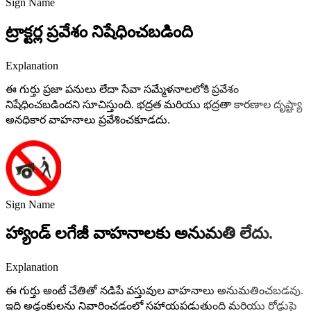
Sign Name
ట్రాక్టర్ల ప్రవేశం నిషేధించబడింది
Explanation
ఈ గుర్తు ప్రజా పనులు లేదా సేవా సమ్మేళనాలలోకి ప్రవేశం
నిషేధించబడిందని సూచిస్తుంది. భద్రత మరియు భద్రతా కారణాల దృష్ట్యా
అనధికార వాహనాలు ప్రవేశించకూడదు.
Sign Name
హ్యాండ్ లగేజీ వాహనాలకు అనుమతి లేదు.
Explanation
ఈ గుర్తు అంటే చేతితో నడిపే వస్తువుల వాహనాలు అనుమతించబడవు.
ఇది అడ్డంకులను నివారించడంలో సహాయపడుతుంది మరియు రోడ్డుపై