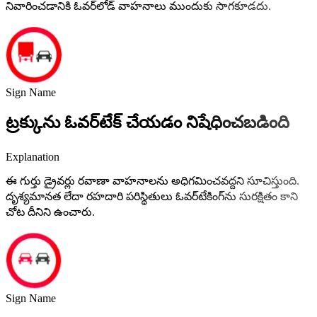
నివారించడానికి ఓవర్‌లోడ్ వాహనాలు ముందుకు సాగకూడదు.
Sign Name
ట్రక్కును ఓవర్‌టేక్ చేయడం నిషేధించబడింది
Explanation
ఈ గుర్తు డ్రైవర్లు రవాణా వాహనాలను అధిగమించవద్దని సూచిస్తుంది.
దృశ్యమానత లేదా రహదారి పరిస్థితులు ఓవర్‌టేకింగ్‌ను సురక్షితం కాని
చోట దీనిని ఉంచారు.
Sign Name