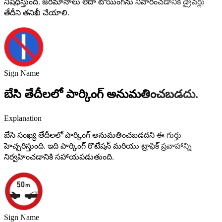
నిషేధిస్తుంది. జరిమానాలు లేదా టోయింగ్‌ను నివారించడానికి డ్రైవర్లు
తేదీని తనిఖీ చేయాలి.
Sign Name
బేసి తేదీలలో పార్కింగ్ అనుమతించబడదు.
Explanation
బేసి సంఖ్య తేదీలలో పార్కింగ్ అనుమతించబడదని ఈ గుర్తు
హెచ్చరిస్తుంది. ఇది పార్కింగ్ రొటేషన్ మరియు ట్రాఫిక్ ప్రవాహాన్ని
నిర్వహించడానికి సహాయపడుతుంది.
Sign Name