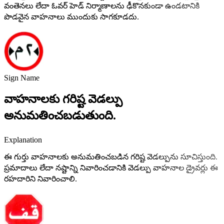
వంతెనలు లేదా ఓవర్ హెడ్ నిర్మాణాలను ఢీకొనకుండా ఉండటానికి
పొడవైన వాహనాలు ముందుకు సాగకూడదు.
Sign Name
వాహనాలకు గరిష్ట వెడల్పు
అనుమతించబడుతుంది.
Explanation
ఈ గుర్తు వాహనాలకు అనుమతించబడిన గరిష్ట వెడల్పును సూచిస్తుంది.
ప్రమాదాలు లేదా నష్టాన్ని నివారించడానికి వెడల్పు వాహనాల డ్రైవర్లు ఈ
రహదారిని నివారించాలి.