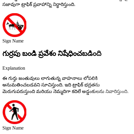
సజావుగా ట్రాఫిక్ ప్రవాహాన్ని నిర్ధారిస్తుంది.
Sign Name
గుర్రపు బండి ప్రవేశం నిషేధించబడింది
Explanation
ఈ గుర్తు జంతువులు లాగుతున్న వాహనాలు లోపలికి
అనుమతించబడవని సూచిస్తుంది. ఇది ట్రాఫిక్ భద్రతను
మెరుగుపరుస్తుంది మరియు నెమ్మదిగా కదిలే అడ్డంకులను నివారిస్తుంది.
Sign Name