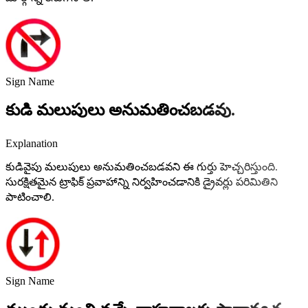
Sign Name
కుడి మలుపులు అనుమతించబడవు.
Explanation
కుడివైపు మలుపులు అనుమతించబడవని ఈ గుర్తు హెచ్చరిస్తుంది.
సురక్షితమైన ట్రాఫిక్ ప్రవాహాన్ని నిర్వహించడానికి డ్రైవర్లు పరిమితిని
పాటించాలి.
Sign Name