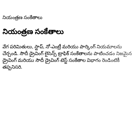
నియంత్రణ సంకేతాలు
నియంత్రణ సంకేతాలు
వేగ పరిమితులు, స్టాప్, నో-ఎంట్రీ మరియు పార్కింగ్ నియమాలను
చేర్చండి. సౌదీ డ్రైవింగ్ లైసెన్స్ ట్రాఫిక్ సంకేతాలను పాటించడం నిజమైన
డ్రైవింగ్ మరియు సౌదీ డ్రైవింగ్ టెస్ట్ సంకేతాల విభాగం రెండింటికీ
తప్పనిసరి.