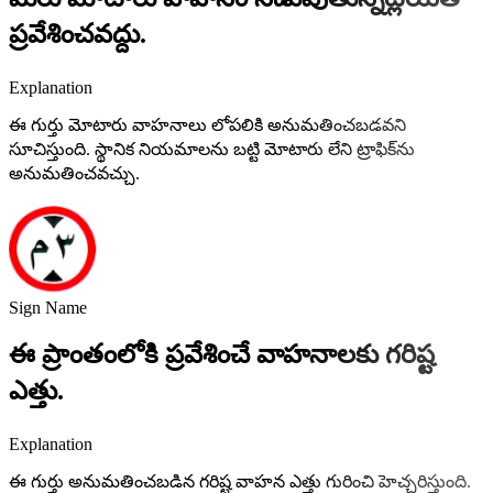
ప్రవేశించవద్దు.
Explanation
ఈ గుర్తు మోటారు వాహనాలు లోపలికి అనుమతించబడవని
సూచిస్తుంది. స్థానిక నియమాలను బట్టి మోటారు లేని ట్రాఫిక్‌ను
అనుమతించవచ్చు.
Sign Name
ఈ ప్రాంతంలోకి ప్రవేశించే వాహనాలకు గరిష్ట
ఎత్తు.
Explanation
ఈ గుర్తు అనుమతించబడిన గరిష్ట వాహన ఎత్తు గురించి హెచ్చరిస్తుంది.