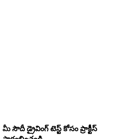
మీ సౌదీ డ్రైవింగ్ టెస్ట్ కోసం ప్రాక్టీస్