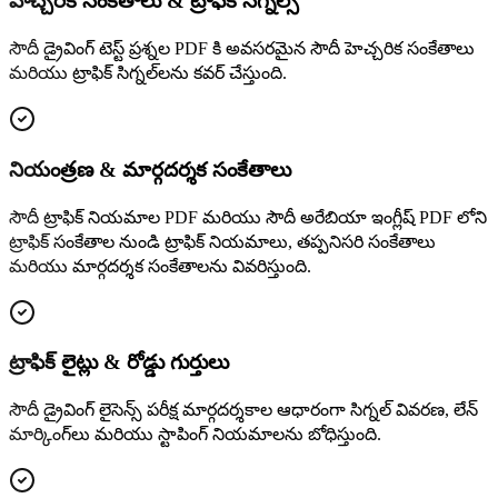
హెచ్చరిక సంకేతాలు & ట్రాఫిక్ సిగ్నల్స్
సౌదీ డ్రైవింగ్ టెస్ట్ ప్రశ్నల PDF కి అవసరమైన సౌదీ హెచ్చరిక సంకేతాలు
మరియు ట్రాఫిక్ సిగ్నల్‌లను కవర్ చేస్తుంది.
నియంత్రణ & మార్గదర్శక సంకేతాలు
సౌదీ ట్రాఫిక్ నియమాల PDF మరియు సౌదీ అరేబియా ఇంగ్లీష్ PDF లోని
ట్రాఫిక్ సంకేతాల నుండి ట్రాఫిక్ నియమాలు, తప్పనిసరి సంకేతాలు
మరియు మార్గదర్శక సంకేతాలను వివరిస్తుంది.
ట్రాఫిక్ లైట్లు & రోడ్డు గుర్తులు
సౌదీ డ్రైవింగ్ లైసెన్స్ పరీక్ష మార్గదర్శకాల ఆధారంగా సిగ్నల్ వివరణ, లేన్
మార్కింగ్‌లు మరియు స్టాపింగ్ నియమాలను బోధిస్తుంది.