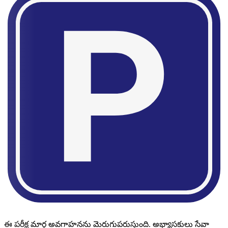
ఈ పరీక్ష మార్గ అవగాహనను మెరుగుపరుస్తుంది. అభ్యాసకులు సేవా