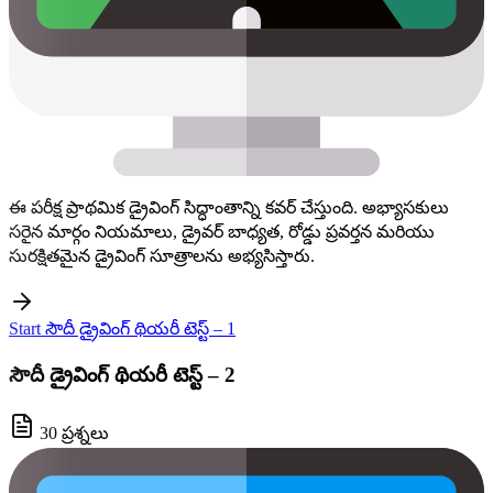
ఈ పరీక్ష ప్రాథమిక డ్రైవింగ్ సిద్ధాంతాన్ని కవర్ చేస్తుంది. అభ్యాసకులు
సరైన మార్గం నియమాలు, డ్రైవర్ బాధ్యత, రోడ్డు ప్రవర్తన మరియు
సురక్షితమైన డ్రైవింగ్ సూత్రాలను అభ్యసిస్తారు.
Start సౌదీ డ్రైవింగ్ థియరీ టెస్ట్ – 1
సౌదీ డ్రైవింగ్ థియరీ టెస్ట్ – 2
30 ప్రశ్నలు