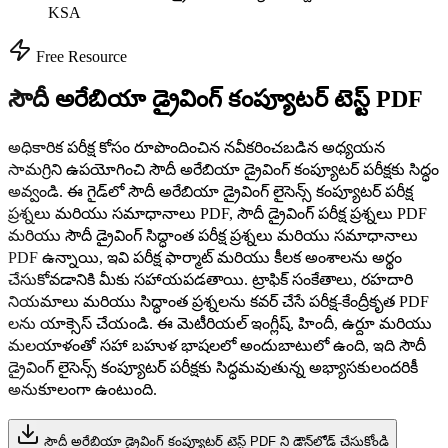
KSA
Free Resource
సౌదీ అరేబియా డ్రైవింగ్ కంప్యూటర్ టెస్ట్ PDF
అధికారిక పరీక్ష కోసం రూపొందించిన నవీకరించబడిన అధ్యయన
సామగ్రిని ఉపయోగించి సౌదీ అరేబియా డ్రైవింగ్ కంప్యూటర్ పరీక్షకు సిద్ధం
అవ్వండి. ఈ గైడ్‌లో సౌదీ అరేబియా డ్రైవింగ్ లైసెన్స్ కంప్యూటర్ పరీక్ష
ప్రశ్నలు మరియు సమాధానాలు PDF, సౌదీ డ్రైవింగ్ పరీక్ష ప్రశ్నలు PDF
మరియు సౌదీ డ్రైవింగ్ సిద్ధాంత పరీక్ష ప్రశ్నలు మరియు సమాధానాలు
PDF ఉన్నాయి, ఇవి పరీక్ష ఫార్మాట్ మరియు కీలక అంశాలను అర్థం
చేసుకోవడానికి మీకు సహాయపడతాయి. ట్రాఫిక్ సంకేతాలు, రహదారి
నియమాలు మరియు సిద్ధాంత ప్రశ్నలను కవర్ చేసే పరీక్ష-కేంద్రీకృత PDF
లను యాక్సెస్ చేయండి. ఈ మెటీరియల్ ఇంగ్లీష్, హిందీ, ఉర్దూ మరియు
మలయాళంతో సహా బహుళ భాషలలో అందుబాటులో ఉంది, ఇది సౌదీ
డ్రైవింగ్ లైసెన్స్ కంప్యూటర్ పరీక్షకు సిద్ధమవుతున్న అభ్యాసకులందరికీ
అనుకూలంగా ఉంటుంది.
సౌదీ అరేబియా డ్రైవింగ్ కంప్యూటర్ టెస్ట్ PDF ని డౌన్‌లోడ్ చేసుకోండి