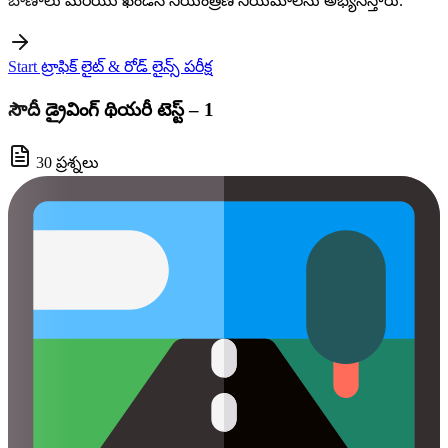
బాణాలు మరియు ఖండన నియంత్రణ నియమాలను అభ్యసిస్తారు.
Start ట్రాఫిక్ లైట్ & రోడ్ లైన్స్ పరీక్ష
సౌదీ డ్రైవింగ్ థియరీ టెస్ట్ – 1
30 ప్రశ్నలు