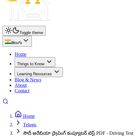
Toggle theme
తెలుగు
Home
Things to Know
Learning Resources
Blog & News
About
Contact
Home
Telugu
సౌదీ అరేబియా డ్రైవింగ్ కంప్యూటర్ టెస్ట్ PDF - Driving Test