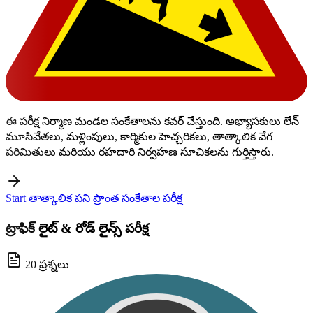
ఈ పరీక్ష నిర్మాణ మండల సంకేతాలను కవర్ చేస్తుంది. అభ్యాసకులు లేన్
మూసివేతలు, మళ్లింపులు, కార్మికుల హెచ్చరికలు, తాత్కాలిక వేగ
పరిమితులు మరియు రహదారి నిర్వహణ సూచికలను గుర్తిస్తారు.
Start తాత్కాలిక పని ప్రాంత సంకేతాల పరీక్ష
ట్రాఫిక్ లైట్ & రోడ్ లైన్స్ పరీక్ష
20 ప్రశ్నలు