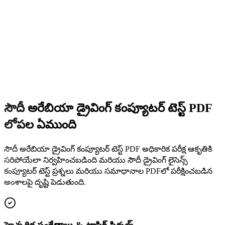
సౌదీ అరేబియా డ్రైవింగ్ కంప్యూటర్ టెస్ట్ PDF
లోపల ఏముంది
సౌదీ అరేబియా డ్రైవింగ్ కంప్యూటర్ టెస్ట్ PDF అధికారిక పరీక్ష ఆకృతికి
సరిపోయేలా నిర్వహించబడింది మరియు సౌదీ డ్రైవింగ్ లైసెన్స్
కంప్యూటర్ టెస్ట్ ప్రశ్నలు మరియు సమాధానాల PDFలో పరీక్షించబడిన
అంశాలపై దృష్టి పెడుతుంది.