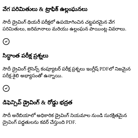
వేగ పరిమితులు & ట్రాఫిక్ ఉల్లంఘనలు
సౌదీ డ్రైవింగ్ థియరీ పరీక్షలో ఉపయోగించిన చట్టపరమైన వేగ
పరిమితులు, జరిమానాలు మరియు ఉల్లంఘన పాయింట్ల వివరాలు.
సిద్ధాంత పరీక్ష ప్రశ్నలు
సౌదీ డ్రైవింగ్ లైసెన్స్ కంప్యూటర్ పరీక్ష ప్రశ్నలు ఇంగ్లీష్ PDFలో నిజమైన
పరీక్ష-శైలి అభ్యాసంతో ఉన్నాయి.
డిఫెన్సివ్ డ్రైవింగ్ & రోడ్డు భద్రత
సౌదీ అరేబియాలో అధికారిక డ్రైవింగ్ నియమాల నుండి సురక్షితమైన
డ్రైవింగ్ పద్ధతులను కవర్ చేస్తుంది PDF.