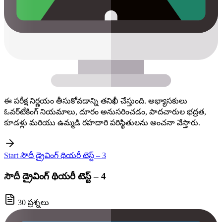
ఈ పరీక్ష నిర్ణయం తీసుకోవడాన్ని తనిఖీ చేస్తుంది. అభ్యాసకులు
ఓవర్‌టేకింగ్ నియమాలు, దూరం అనుసరించడం, పాదచారుల భద్రత,
కూడళ్లు మరియు ఉమ్మడి రహదారి పరిస్థితులను అంచనా వేస్తారు.
Start సౌదీ డ్రైవింగ్ థియరీ టెస్ట్ – 3
సౌదీ డ్రైవింగ్ థియరీ టెస్ట్ – 4
30 ప్రశ్నలు