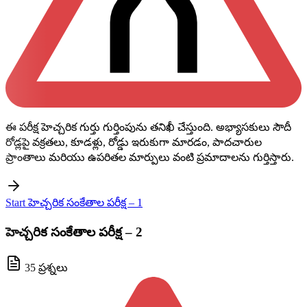
ఈ పరీక్ష హెచ్చరిక గుర్తు గుర్తింపును తనిఖీ చేస్తుంది. అభ్యాసకులు సౌదీ
రోడ్లపై వక్రతలు, కూడళ్లు, రోడ్డు ఇరుకుగా మారడం, పాదచారుల
ప్రాంతాలు మరియు ఉపరితల మార్పులు వంటి ప్రమాదాలను గుర్తిస్తారు.
Start హెచ్చరిక సంకేతాల పరీక్ష – 1
హెచ్చరిక సంకేతాల పరీక్ష – 2
35 ప్రశ్నలు