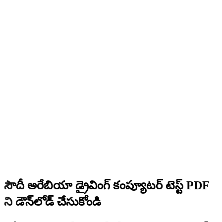
సౌదీ అరేబియా డ్రైవింగ్ కంప్యూటర్ టెస్ట్ PDF
ని డౌన్‌లోడ్ చేసుకోండి