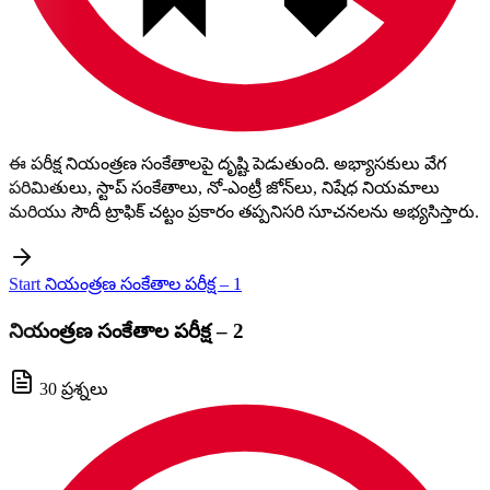
ఈ పరీక్ష నియంత్రణ సంకేతాలపై దృష్టి పెడుతుంది. అభ్యాసకులు వేగ
పరిమితులు, స్టాప్ సంకేతాలు, నో-ఎంట్రీ జోన్‌లు, నిషేధ నియమాలు
మరియు సౌదీ ట్రాఫిక్ చట్టం ప్రకారం తప్పనిసరి సూచనలను అభ్యసిస్తారు.
Start నియంత్రణ సంకేతాల పరీక్ష – 1
నియంత్రణ సంకేతాల పరీక్ష – 2
30 ప్రశ్నలు