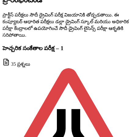
ప్రారంభించండి
ప్రాక్టీస్ పరీక్షలు సౌదీ డ్రైవింగ్ పరీక్ష విజయానికి తోడ్పడతాయి. ఈ
కంప్యూటర్ ఆధారిత పరీక్షలు డల్లా డ్రైవింగ్ స్కూల్ మరియు అధికారిక
పరీక్షా కేంద్రాలలో ఉపయోగించే సౌదీ డ్రైవింగ్ లైసెన్స్ పరీక్షా ఆకృతికి
సరిపోతాయి.
హెచ్చరిక సంకేతాల పరీక్ష – 1
35 ప్రశ్నలు