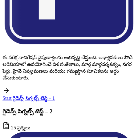
ఈ పరీక్ష నావిగేషన్ నైపుణ్యాలను అభివృద్ధి చేస్తుంది. అభ్యాసకులు సౌదీ
అరేబియాలో ఉపయోగించే దిశ సంకేతాలు, మార్గ మార్గదర్శకత్వం, నగర
పేర్లు, హైవే నిష్క్రమణలు మరియు గమ్యస్థాన సూచికలను అర్థం
చేసుకుంటారు.
Start గైడెన్స్ సిగ్నల్స్ టెస్ట్ – 1
గైడెన్స్ సిగ్నల్స్ టెస్ట్ – 2
25 ప్రశ్నలు