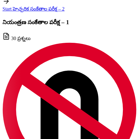
Start హెచ్చరిక సంకేతాల పరీక్ష – 2
నియంత్రణ సంకేతాల పరీక్ష – 1
30 ప్రశ్నలు