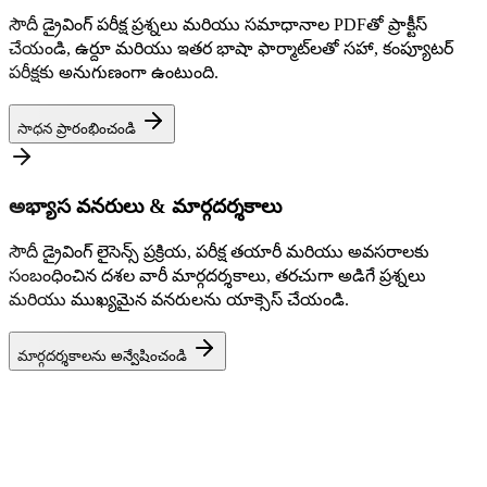
సౌదీ డ్రైవింగ్ పరీక్ష ప్రశ్నలు మరియు సమాధానాల PDFతో ప్రాక్టీస్
చేయండి, ఉర్దూ మరియు ఇతర భాషా ఫార్మాట్‌లతో సహా, కంప్యూటర్
పరీక్షకు అనుగుణంగా ఉంటుంది.
సాధన ప్రారంభించండి
అభ్యాస వనరులు & మార్గదర్శకాలు
సౌదీ డ్రైవింగ్ లైసెన్స్ ప్రక్రియ, పరీక్ష తయారీ మరియు అవసరాలకు
సంబంధించిన దశల వారీ మార్గదర్శకాలు, తరచుగా అడిగే ప్రశ్నలు
మరియు ముఖ్యమైన వనరులను యాక్సెస్ చేయండి.
మార్గదర్శకాలను అన్వేషించండి