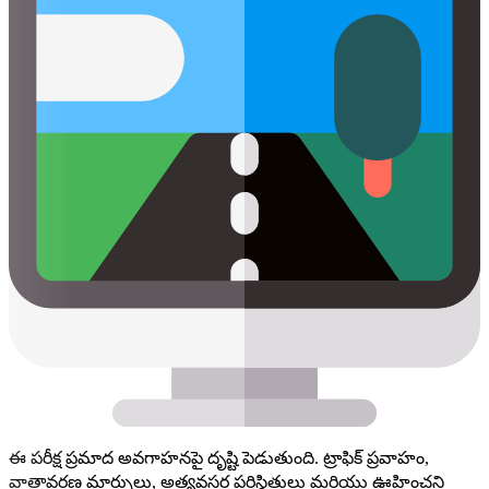
ఈ పరీక్ష ప్రమాద అవగాహనపై దృష్టి పెడుతుంది. ట్రాఫిక్ ప్రవాహం,
వాతావరణ మార్పులు, అత్యవసర పరిస్థితులు మరియు ఊహించని