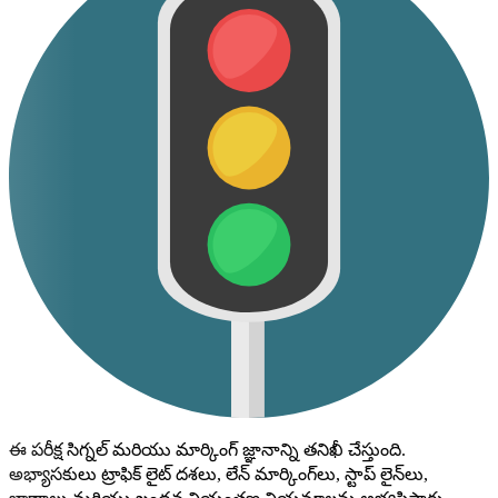
ఈ పరీక్ష సిగ్నల్ మరియు మార్కింగ్ జ్ఞానాన్ని తనిఖీ చేస్తుంది.
అభ్యాసకులు ట్రాఫిక్ లైట్ దశలు, లేన్ మార్కింగ్‌లు, స్టాప్ లైన్‌లు,