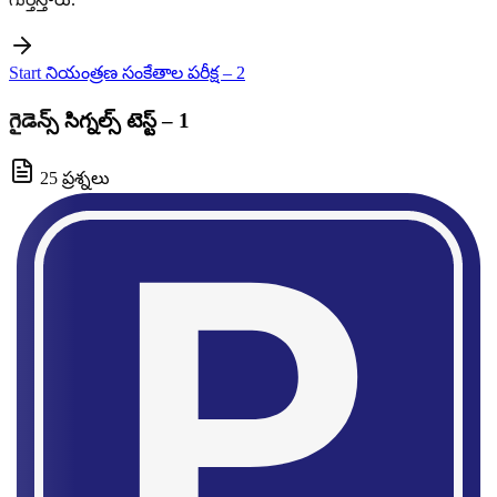
Start నియంత్రణ సంకేతాల పరీక్ష – 2
గైడెన్స్ సిగ్నల్స్ టెస్ట్ – 1
25 ప్రశ్నలు