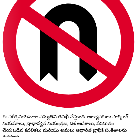
ఈ పరీక్ష నియమాల సమ్మతిని తనిఖీ చేస్తుంది. అభ్యాసకులు పార్కింగ్
నియమాలు, ప్రాధాన్యత నియంత్రణ, దిశ ఆదేశాలు, పరిమితం
చేయబడిన కదలికలు మరియు అమలు ఆధారిత ట్రాఫిక్ సంకేతాలను
గుర్తిస్తారు.