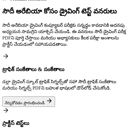
సౌదీ అరేబియా కోసం డ్రైవింగ్ టెస్ట్ వనరులు
సౌదీ అరేబియా డ్రైవింగ్ కంప్యూటర్ పరీక్షకు సన్నద్ధం కావడానికి అదనపు
అధ్యయన సామగ్రిని యాక్సెస్ చేయండి. ఈ వనరులు సౌదీ డ్రైవింగ్ పరీక్ష
PDFని పూర్తి చేస్తాయి మరియు అభ్యాసకులు కీలక పరీక్షా అంశాలను
ప్రాక్టీస్ చేయడంలో సహాయపడతాయి.
ట్రాఫిక్ సంకేతాలు & సంకేతాలు
డల్లా డ్రైవింగ్ స్కూల్ ట్రాఫిక్ సిగ్నల్స్‌తో సహా సౌదీ ట్రాఫిక్ సంకేతాలు
మరియు సిగ్నల్స్ PDFని బహుళ భాషలలో డౌన్‌లోడ్ చేసుకోండి.
నేర్చుకోవడం ప్రారంభించండి
ప్రాక్టీస్ టెస్ట్‌లు