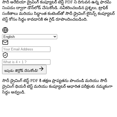
సౌదీ అరేబియా డ్రైవింగ్ కంప్యూటర్ టెస్ట్ PDF ని దిగువన ఉన్న ఫారమ్
నింపడం ద్వారా డౌన్‌లోడ్ చేసుకోండి. నవీకరించబడిన ప్రశ్నలు, ట్రాఫిక్
సంకేతాలు మరియు సిద్ధాంత కంటెంట్‌తో సౌదీ డ్రైవింగ్ లైసెన్స్ కంప్యూటర్
టెస్ట్ కోసం సిద్ధం కావడానికి ఈ గైడ్ రూపొందించబడింది.
ఇపుడు డౌన్లోడ్ చేసుకోండి!
సౌదీ డ్రైవింగ్ టెస్ట్ PDF కి తక్షణ ప్రాప్యతను పొందండి మరియు సౌదీ
డ్రైవింగ్ థియరీ టెస్ట్ మరియు కంప్యూటర్ ఆధారిత పరీక్షలకు నమ్మకంగా
సిద్ధం అవ్వండి.