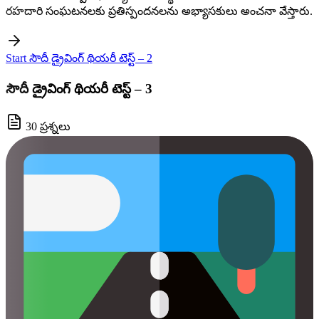
రహదారి సంఘటనలకు ప్రతిస్పందనలను అభ్యాసకులు అంచనా వేస్తారు.
Start సౌదీ డ్రైవింగ్ థియరీ టెస్ట్ – 2
సౌదీ డ్రైవింగ్ థియరీ టెస్ట్ – 3
30 ప్రశ్నలు