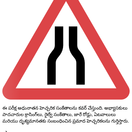
ఈ పరీక్ష అధునాతన హెచ్చరిక సంకేతాలను కవర్ చేస్తుంది. అభ్యాసకులు
పాదచారుల క్రాసింగ్‌లు, రైల్వే సంకేతాలు, జారే రోడ్లు, ఏటవాలులు
మరియు దృశ్యమానతకు సంబంధించిన ప్రమాద హెచ్చరికలను గుర్తిస్తారు.