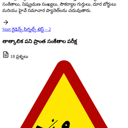
సంకేతాలు, నిష్క్రమణ సంఖ్యలు, సౌకర్యాల గుర్తులు, దూర బోర్డులు
మరియు హైవే సమాచార ప్యానెల్‌లను చదువుతారు.
Start గైడెన్స్ సిగ్నల్స్ టెస్ట్ – 2
తాత్కాలిక పని ప్రాంత సంకేతాల పరీక్ష
18 ప్రశ్నలు