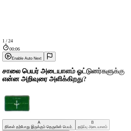
1
/
24
00:08
Enable Auto Next
சாலை பெயர் அடையாளம் ஓட்டுனர்களுக்கு
என்ன அறிவுரை அளிக்கிறது?
A
B
நீங்கள் தற்போது இருக்கும் தெருவின் பெயர்.
தடுப்பு அடையாளம்