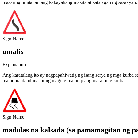
maaaring limitahan ang kakayahang makita at katatagan ng sasakyan.
Sign Name
umalis
Explanation
Ang karatulang ito ay nagpapahiwatig ng isang serye ng mga kurba sa
maniobra dahil maaaring maging mahirap ang maraming kurba.
Sign Name
madulas na kalsada (sa pamamagitan ng pa