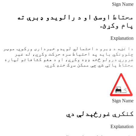
Sign Name
محتاط اوسئ او د رالویدو ډبرې ته
پام وکړئ.
Explanation
دا نښه د ډبرو د احتمالي لوېدو خبرداری ورکوي. موټر
چلوونکي باید په احتیاط سره حرکت وکړي، له غیر
ضروري درولو څخه ډډه وکړي، او د هغو کثافاتو لپاره
محتاط پاتې شي چې ممکن سړک خنډ کړي.
Sign Name
کنکرې غورځېدلې دي
Explanation