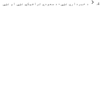
د خبرداري نښې - د سعودي ترافیکي نښې او نښې