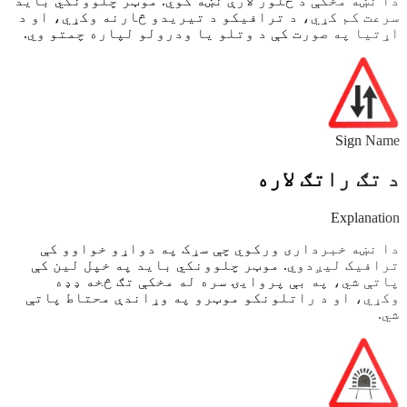
دا نښه مخکې د څلور لارې نښه کوي. موټر چلوونکي باید
سرعت کم کړي، د ترافیکو د تیریدو څارنه وکړي، او د
اړتیا په صورت کې د وتلو یا ودرولو لپاره چمتو وي.
Sign Name
د تګ راتګ لاره
Explanation
دا نښه خبرداری ورکوي چې سړک په دواړو خواوو کې
ترافیک لیږدوي. موټر چلوونکي باید په خپل لین کې
پاتې شي، په بې پروایۍ سره له مخکې تګ څخه ډډه
وکړي، او د راتلونکو موټرو په وړاندې محتاط پاتې
شي.