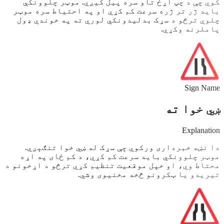
کوي چې د چپ اړخ تاو سره پیل کیږي. موټر چلوونکي
باید ژر تر ژره سرعت کم کړي او په احتیاط سره موټر
چلوي ترڅو د سړک بدلیدونکي لوري ته په خوندي ډول
پاملرنه وکړي.
Sign Name
ښي خوا ته
Explanation
دا نښه خبرداری ورکوي چې سړک له ښي خوا تنګېږي.
موټر چلوونکي باید سرعت کم کړي، د کم ځای په اړه
محتاط وي، او خپل موقعیت تنظیم کړي ترڅو د اړخونو د
تیریدو یا ټکرونو څخه مخنیوی وشي.