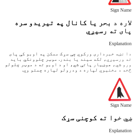
Sign Name
لاره د بحر یا کانال په تیریدو سره
پای ته رسیږي
Explanation
دا نښه خبرداری ورکوي چې سړک ممکن په اوبو کې پای
ته ورسیږي، لکه سیند یا بندر. موټر چلوونکي باید
ورو شي، هوښیار پاتې شي، او د اوبو ته د موټر چلولو
څخه د مخنیوي لپاره د ودرولو لپاره چمتو وي.
Sign Name
ښي خوا ته کوچنی سړک
Explanation