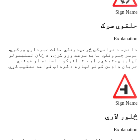
Sign Name
حلقوي سړک
Explanation
دا نښه د ترافیکي څرخيدونکي حالت خبرداری ورکوي.
موټر چلوونکي باید سرعت ورو کړي، د ځان تسلیمولو
لپاره چمتو شي، او د ترافیکو د اسانه او خوندي
جریان ډاډمن کولو لپاره د ګرداب قواعد تعقیب کړي.
Sign Name
څلور لارې
Explanation