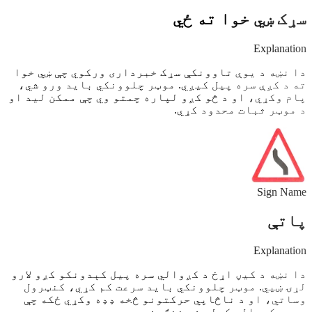
سړک ښي خوا ته ځي
Explanation
دا نښه د یوې تاوونکې سړک خبرداری ورکوي چې ښي خوا
ته د کږې سره پیل کیږي. موټر چلوونکي باید ورو شي،
پام وکړي، او د څو کږو لپاره چمتو وي چې ممکن لید او
د موټر ثبات محدود کړي.
Sign Name
پاتې
Explanation
دا نښه د کیڼ اړخ د کږوالي سره پیل کېدونکو کږو لارو
لړۍ ښیي. موټر چلوونکي باید سرعت کم کړي، کنټرول
وساتي، او د ناڅاپي حرکتونو څخه ډډه وکړي ځکه چې
ډیری کږوالی کولی شي ننګونې وي.