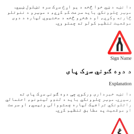
دا نښه د ښي خوا څخه د یو اړخ سړک سره نښلول ښیي.
موټر چلوونکي باید سرعت کم کړي، د موټرو د ننوتلو
څارنه وکړي، او د شخړو څخه د مخنیوي لپاره د دوی
موقعیت تنظیم کولو ته چمتو وي.
Sign Name
د دوه ګوني سړک پای
Explanation
دا نښه خبرداری ورکوي چې دوه ګونی سړک پای ته
رسیږي. موټر چلوونکي باید د لنډو لینونو، احتمالي
راتلونکي ترافیک لپاره چمتووالی ونیسي، او سرعت
او موقعیت په مطابق تنظیم کړي.