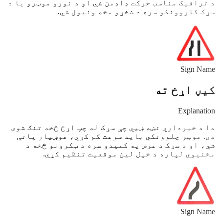
د ترافیک مناسب حرکت ډاډمن شي او د نورو موټرو یا د
سړک کاروونکو سره د شخړو مخه ونیول شي.
Sign Name
کیڼ اړخ ته
Explanation
دا د خبرداري نښه ښيي چې سړک له چپ اړخ څخه تنګ شوی
دی. موټر چلوونکي باید سرعت کم کړي، هوښیار پاتې
شي، او د سړک د عرض په کمیدو سره د ټکرونو څخه د
مخنیوي لپاره د خپل لین موقعیت تنظیم کړي.
Sign Name