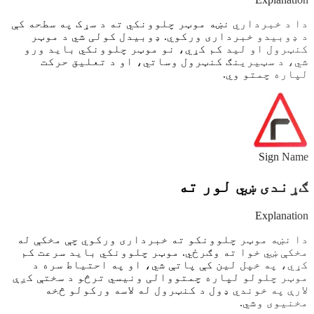
دا د خبرداري نښه موټر چلوونکي ته د سړک په سطحه کې
د ډوبیدو خبرداری ورکوي. ډوبیدل کولی شي د موټر
کنټرول او لید کم کړي، نو موټر چلوونکي باید ورو
شي، د سټیرینګ کنټرول وساتي، او د تعلیق حرکت
لپاره چمتو وي.
Sign Name
ګړندی ښي لور ته
Explanation
دا نښه موټر چلوونکو ته خبرداری ورکوي چې مخکې له
مخکې ښي خوا ته وګرځي. موټر چلوونکي باید سرعت کم
کړي، په خپل لین کې پاتې شي، او په احتیاط سره د
موټر چلولو لپاره چمتووالی ونیسي ترڅو د سختې کږې
لارې په خوندي ډول د کنټرول له لاسه ورکولو څخه
مخنیوی وشي.