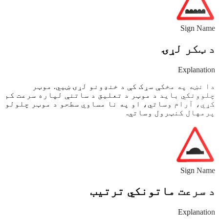
Sign Name
د ټکر لړۍ
Explanation
دا نښه په مخکې سړک کې د خنډونو لړۍ ښیي. موټر
چلوونکي باید د موټر د تعلیق د ساتنې لپاره سرعت کم
کړي، آرام وساتي، او په نا مساوي سطحو د موټر چلولو
پرمهال کنټرول وساتي.
Sign Name
د سرعت ماتونکي ترتیب
Explanation