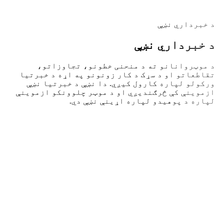
د خبرداري نښې
د خبرداري نښې
د موټروانانو ته د منحنی خطونو، تجاوزاتو،
تقاطعاتو او د سړک د کار زونونو په اړه د خبرتیا
ورکولو لپاره کارول کیږي. دا نښې د خبرتیا نښې
ازموینې کې څرګندیږي او د موټر چلوونکو ازموینې
لپاره د پوهیدو لپاره اړینې نښې دي.