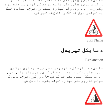
ورکوي. موټر چلوونکي باید سرعت کم کړي، په دقت سره
وګوري، او د ودرولو لپاره چمتو وي ترڅو پیاده خلک
په خوندي ډول له تګ راتګ څخه تیر شي.
Sign Name
د سایکل تیریدل
Explanation
دا نښه د بایسکل د تیریدو د سیمې خبرداری ورکوي.
موټر چلوونکي باید سرعت کم کړي، هوښیار پاتې شي،
او بایسکل چلوونکو ته کافي ځای ورکړي ترڅو د سړک
ټولو کاروونکو لپاره خوندیتوب ډاډمن شي.