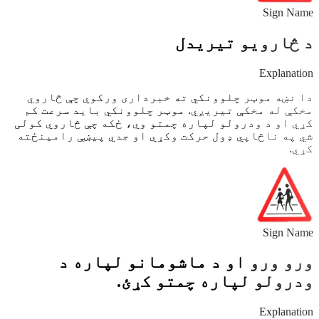
Sign Name
د څارویو تیریدل
Explanation
دا نښه موټر چلوونکي ته خبرداری ورکوي چې څاروي
مخکې له مخکې تیریږي. موټر چلوونکي باید سرعت کم
کړي او د ودرولو لپاره چمتو وي، ځکه چې څاروي کولی
شي په ناڅاپي ډول حرکت وکړي او جدي پیښې رامینځته
کړي.
Sign Name
ورو ورو او د ماشومانو لپاره د
ودرولو لپاره چمتو کړئ.
Explanation