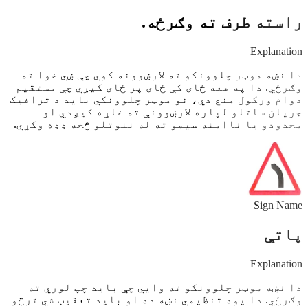
راسته طرف ته وګرځه.
Explanation
دا نښه موټر چلوونکو ته لارښوونه کوي چې ښي خوا ته
وګرځي. دا په هغه ځای کې ځای پر ځای کیږي چې مستقیم
دوام ورکول منع دي، نو موټر چلوونکي باید د ترافیک
جریان ساتلو لپاره لارښوونې ته غاړه کیږدي او
محدودو یا ناامنه سیمو ته له ننوتلو څخه ډډه وکړي.
Sign Name
پاتې
Explanation
دا نښه موټر چلوونکو ته وايي چې باید چپ لوري ته
وګرځي. دا یوه تنظیمي نښه ده او باید تعقیب شي ترڅو