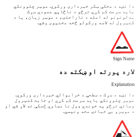
دا نښه د مخکې ټکر خبرداری ورکوي. موټر چلوونکي
باید سرعت کم کړي ترڅو د ناڅاپي عمودي سړک
بدلونونو له امله د ناراحتۍ، د موټر زیان، یا د
کنټرول له لاسه ورکولو څخه مخنیوی وشي.
Sign Name
لاره پورته او ښکته ده
Explanation
دا نښه د سړک د سطحې د خرابوالي خبرداری ورکوي.
موټر چلوونکي باید سرعت کم کړي او ثابت کنټرول
وساتي ترڅو په خوندي ډول نا مساوي ځمکې ته لاړ شي او
د موټرو بې ثباتۍ مخه ونیسي.