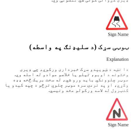
Sign Name
ټوټی سړک (د سلیډنګ په واسطه)
Explanation
دا نښه د ښویېدو سړک خبرداری ورکوي، چې ډیری
وختونه د اوبو، تیلو یا خلاصو موادو له امله وي.
موټر چلوونکي باید ورو شي، له سخت بریک څخه ډډه
وکړي، او په نرمۍ سره موټر چلوي ترڅو د چپه کیدو یا
کنټرول له لاسه ورکولو مخه ونیسي.
Sign Name