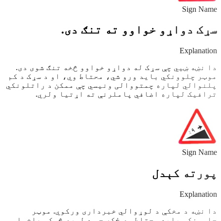
Sign Name
سړک دواړو خواوو ته تنګ دی.
Explanation
دا نښه ښيي چې سړک له دواړو خواوو څخه تنګ شوی دی.
موټر چلوونکي باید ورو شي، محتاط وي، او د سړک د کم
پلنوالي لپاره چمتووالی ونیسي چې ممکن د راتلونکي
ترافیک لپاره اضافي پاملرنې ته اړتیا ولري.
Sign Name
پورته کېدل
Explanation
دا نښه د مخکې د لوړوالي خبرداری ورکوي. موټر
چلوونکي باید محتاط وي ځکه چې د لوړې څوکې هاخوا