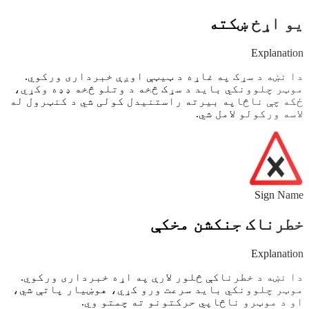
یو اړخ ښکته
Explanation
دا نښه د سړک په غاړه د ټیټې اوږې خبرداری ورکوي.
موټر چلوونکي باید د سړک څخه د وتلو څخه ډډه وکړي،
ځکه چې ناڅاپه بیرته راستنیدل کولی شي د کنټرول له
لاسه ورکولو لامل شي.
Sign Name
خطرناک جنکشن مخکې
Explanation
دا نښه د خطرناکې څلور لارې په اړه خبرداری ورکوي.
موټر چلوونکي باید سرعت ورو کړي، هوښیار پاتې شي،
او د موټرو ناڅاپي حرکتونو ته چمتو وي.