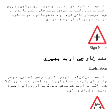
دا نښه د ماشومانو د تېرېدو خبرداری ورکوي، ډیری
وختونه ښوونځیو ته نږدې. موټر چلوونکي باید ورو
شي، هوښیار پاتې شي، او د ماشومانو د خوندیتوب
لپاره د ودرولو لپاره چمتو وي.
Sign Name
هغه ځای چې اوبه بهیږي
Explanation
دا نښه د سړک څخه د اوبو د تېرېدو ښودنه کوي. موټر
چلوونکي باید سرعت کم کړي او په احتیاط سره پرمخ لاړ
شي، ځکه چې اوبه کولی شي د سړک په اوږدوالي اغیزه
وکړي او زیان پټ کړي.