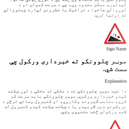
لیدلوری ممکن محدود وي، چې د سرعت کمولو او د
لوړوالي هاخوا د ترافیک یا خطرونو لپاره چمتووالي
ته اړتیا لري.
Sign Name
موټر چلوونکو ته خبرداری ورکول چې
سست شي.
Explanation
دا نښه موټر چلوونکي ته د مخکې له مخکې د لوړ ښکته
کیدو خبرداری ورکوي. موټر چلوونکي باید سرعت کم
کړي، مناسب ګیرونه وکاروي، او کنټرول وساتي ترڅو د
بریکونو ډیر ګرمیدو یا د ښکته ښکته کیدو کنټرول له
لاسه ورکولو څخه مخنیوی وشي.