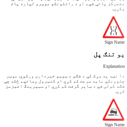
متمرکز پاتې شي، او د راتلونکو موټرو لپاره پام
وکړي.
Sign Name
یو تنګ پل
Explanation
دا نښه په سړک کې د شګو د ټوټو خبرداری ورکوي. موټر
چلوونکي باید سرعت کم کړي او کنټرول وساتي، ځکه چې
شګه کولی شي د ټایر گرفت کم کړي او سټیرینګ اغیزمن
کړي.
Sign Name