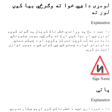
لومړی دا ښي خوا ته وګرځي بیا کیڼ
لور ته
Explanation
دا نښه د مخ په وړاندې خطرناک کږېدل په ګوته کوي،
لومړی ښي او بیا کیڼ اړخ ته وګرځي. موټر چلوونکي
باید سرعت کم کړي، تمرکز وکړي، او د چټکو سمتي
بدلونونو لپاره چمتو شي چې کولی شي د موټر توازن
اغیزمن کړي.
Sign Name
پاتې
Explanation
دا د خبرداري نښه د خطرناکو کږو لړیو ښکارندویي