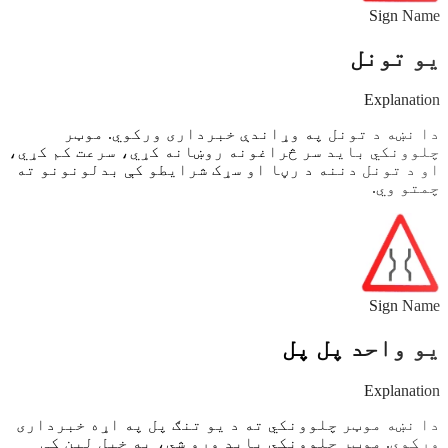
Sign Name
یو تونل
Explanation
دا نښه د تونل په وړاندې خبرداری ورکوي. موټر
چلوونکي باید سر څراغونه روښانه کړي، سرعت کم کړي،
او د تونل دننه د رڼا او سړک شرایطو کې بدلونونو ته
چمتو وي.
Sign Name
یو واحد پل پل
Explanation
دا نښه موټر چلوونکي ته د یو تنګ پل په اړه خبرداری
ورکوي. موټر چلوونکي باید ورو شي، په خپل لین کې