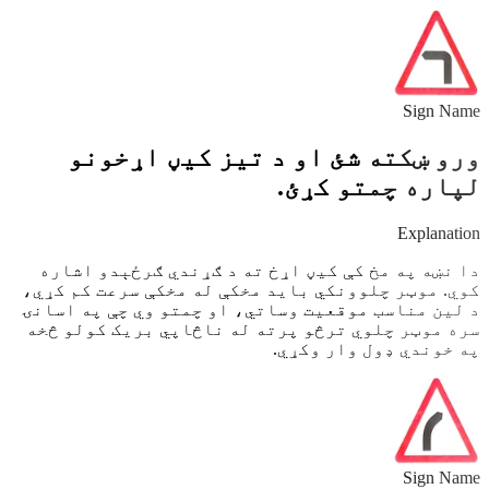
Sign Name
ورو ښکته شئ او د تیز کیڼ اړخونو
لپاره چمتو کړئ.
Explanation
دا نښه په مخ کې کیڼ اړخ ته د ګړندي ګرځېدو اشاره
کوي. موټر چلوونکي باید مخکې له مخکې سرعت کم کړي،
د لین مناسب موقعیت وساتي، او چمتو وي چې په اسانۍ
سره موټر چلوي ترڅو پرته له ناڅاپي بریک کولو څخه
په خوندي ډول وار وکړي.
Sign Name