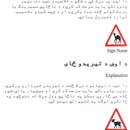
دا نښه په سړک کې د شګو د خلاصېدو نښه ده. موټر
چلوونکي باید سرعت کم کړي، د ناڅاپي سټیرینګ یا
بریک کولو څخه ډډه وکړي، او د چپه کیدو مخنیوي
لپاره کنټرول وساتي.
Sign Name
د اوښ د تیریدو ځای
Explanation
دا نښه د اوښانو د سړک څخه د تېرېدو خبرداری ورکوي.
موټر چلوونکي باید سرعت کم کړي او هوښیار پاتې شي،
ځکه چې څاروي ممکن په ناڅاپي ډول سړک ته ننوځي، په
ځانګړې توګه په کلیوالي سیمو کې.