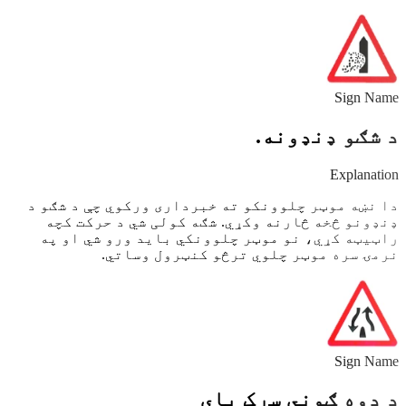
Sign Name
د شګو ډنډونه.
Explanation
دا نښه موټر چلوونکو ته خبرداری ورکوي چې د شګو د
ډنډونو څخه څارنه وکړي. شګه کولی شي د حرکت کچه ​​
راټیټه کړي، نو موټر چلوونکي باید ورو شي او په
نرمۍ سره موټر چلوي ترڅو کنټرول وساتي.
Sign Name
د دوه ګوني سړک پای