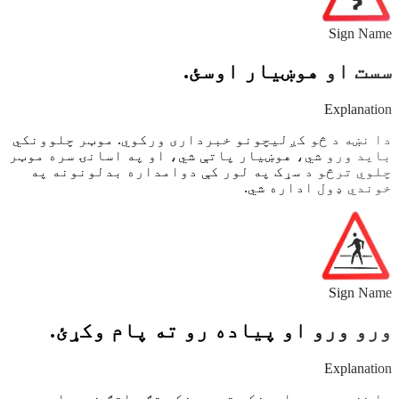
Sign Name
سست او هوښیار اوسئ.
Explanation
دا نښه د څو کږلیچونو خبرداری ورکوي. موټر چلوونکي
باید ورو شي، هوښیار پاتې شي، او په اسانۍ سره موټر
چلوي ترڅو د سړک په لور کې دوامداره بدلونونه په
خوندي ډول اداره شي.
Sign Name
ورو ورو او پیاده رو ته پام وکړئ.
Explanation
دا نښه موټر چلوونکي ته د مخکې تګ راتګ خبرداری