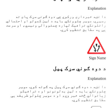
Explanation
دا نښه خبرداری ورکوي چې دوه ګونی سړک پای ته
رسیږي. موټر چلوونکي باید د لین کمولو او احتمالي
راتلونکي ترافیک لپاره چمتووالی ونیسي، او سرعت
یې په مطابق تنظیم کړي.
Sign Name
د دوه ګوني سړک پیل
Explanation
دا نښه د دوه ګوني سړک پیل په ګوته کوي. موټر
چلوونکي باید د لین بدلونونو او د ترافیکو
زیاتوالي څخه خبر وي، او د موټر چلولو طریقه یې
مطابق تنظیم کړي.