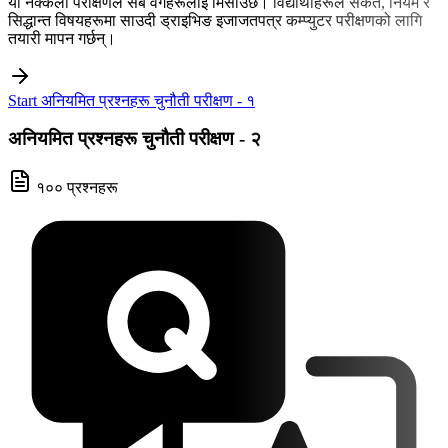
यो नक्कली परीक्षणले सबै वर्गहरूलाई मिसाउँछ। विद्यार्थीहरूले संकेत, नियम र
सिद्धान्त विषयहरूमा साउदी ड्राइभिङ इजाजतपत्र कम्प्युटर परीक्षणको लागि
तयारी मापन गर्छन्।
Start अनियमित प्रश्नहरू चुनौती परीक्षण - १
अनियमित प्रश्नहरू चुनौती परीक्षण - २
१०० प्रश्नहरू