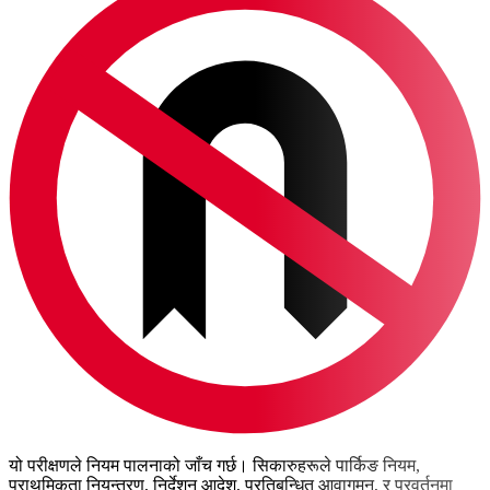
यो परीक्षणले नियम पालनाको जाँच गर्छ। सिकारुहरूले पार्किङ नियम,
प्राथमिकता नियन्त्रण, निर्देशन आदेश, प्रतिबन्धित आवागमन, र प्रवर्तनमा