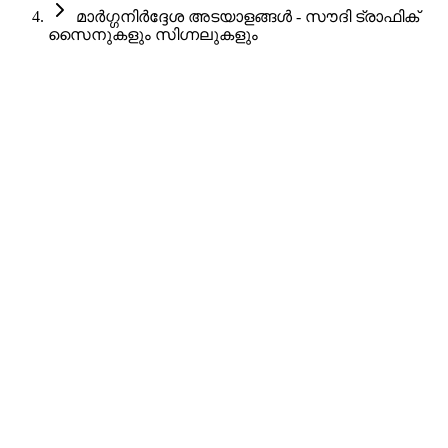
മാർഗ്ഗനിർദ്ദേശ അടയാളങ്ങൾ - സൗദി ട്രാഫിക്
സൈനുകളും സിഗ്നലുകളും