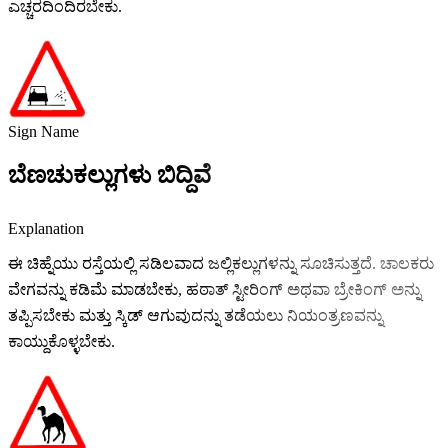
ಎಚ್ಚರದಿಂದಿರಬೇಕು.
Sign Name
ಬೆಣಚುಕಲ್ಲುಗಳು ಬಿದ್ದಿವೆ
Explanation
ಈ ಚಿಹ್ನೆಯು ರಸ್ತೆಯಲ್ಲಿ ಸಡಿಲವಾದ ಜಲ್ಲಿಕಲ್ಲುಗಳನ್ನು ಸೂಚಿಸುತ್ತದೆ. ಚಾಲಕರು
ವೇಗವನ್ನು ಕಡಿಮೆ ಮಾಡಬೇಕು, ಹಠಾತ್ ಸ್ಟೀರಿಂಗ್ ಅಥವಾ ಬ್ರೇಕಿಂಗ್ ಅನ್ನು
ತಪ್ಪಿಸಬೇಕು ಮತ್ತು ಸ್ಕಿಡ್ ಆಗುವುದನ್ನು ತಡೆಯಲು ನಿಯಂತ್ರಣವನ್ನು
ಕಾಯ್ದುಕೊಳ್ಳಬೇಕು.