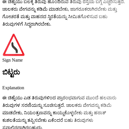
ಈ ಚಿಹ್ನೆಯು ಬಲಕ್ಕೆ ತಿರುವು ಹೊಂದಿರುವ ತಿರುವು ರಸ್ತೆಯ ಬಗ್ಗೆ ಎಚ್ಚರಿಸುತ್ತದೆ.
ಚಾಲಕರು ವೇಗವನ್ನು ಕಡಿಮೆ ಮಾಡಬೇಕು, ಜಾಗರೂಕರಾಗಿರಬೇಕು ಮತ್ತು
ಗೋಚರತೆ ಮತ್ತು ವಾಹನದ ಸ್ಥಿರತೆಯನ್ನು ಸೀಮಿತಗೊಳಿಸುವ ಬಹು
ತಿರುವುಗಳಿಗೆ ಸಿದ್ಧರಾಗಿರಬೇಕು.
Sign Name
ಬಿಟ್ಟರು
Explanation
ಈ ಚಿಹ್ನೆಯು ಎಡ ತಿರುವುಗಳಿಂದ ಪ್ರಾರಂಭವಾಗುವ ಮುಂದೆ ಹಲವಾರು
ತಿರುವುಗಳ ಸರಣಿಯನ್ನು ಸೂಚಿಸುತ್ತದೆ. ಚಾಲಕರು ವೇಗವನ್ನು ಕಡಿಮೆ
ಮಾಡಬೇಕು, ನಿಯಂತ್ರಣವನ್ನು ಕಾಯ್ದುಕೊಳ್ಳಬೇಕು ಮತ್ತು ಹಠಾತ್
ಕುಶಲತೆಯನ್ನು ತಪ್ಪಿಸಬೇಕು ಏಕೆಂದರೆ ಬಹು ತಿರುವುಗಳು
ಸವಾಲಿನದ್ದಾಗಿರಬಹುದು.