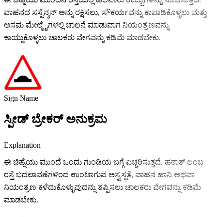
ವಾಹನದ ಸಸ್ಪೆನ್ಶನ್ ಅನ್ನು ರಕ್ಷಿಸಲು, ಸೌಕರ್ಯವನ್ನು ಕಾಪಾಡಿಕೊಳ್ಳಲು ಮತ್ತು
ಅಸಮ ಮೇಲ್ಮೈಗಳಲ್ಲಿ ಚಾಲನೆ ಮಾಡುವಾಗ ನಿಯಂತ್ರಣವನ್ನು
ಕಾಯ್ದುಕೊಳ್ಳಲು ಚಾಲಕರು ವೇಗವನ್ನು ಕಡಿಮೆ ಮಾಡಬೇಕು.
Sign Name
ಸ್ಪೀಡ್ ಬ್ರೇಕರ್ ಅನುಕ್ರಮ
Explanation
ಈ ಚಿಹ್ನೆಯು ಮುಂದೆ ಒಂದು ಗುಂಡಿಯ ಬಗ್ಗೆ ಎಚ್ಚರಿಸುತ್ತದೆ. ಹಠಾತ್ ಲಂಬ
ರಸ್ತೆ ಬದಲಾವಣೆಗಳಿಂದ ಉಂಟಾಗುವ ಅಸ್ವಸ್ಥತೆ, ವಾಹನ ಹಾನಿ ಅಥವಾ
ನಿಯಂತ್ರಣ ಕಳೆದುಕೊಳ್ಳುವುದನ್ನು ತಪ್ಪಿಸಲು ಚಾಲಕರು ವೇಗವನ್ನು ಕಡಿಮೆ
ಮಾಡಬೇಕು.