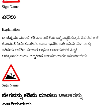
Sign Name
ಏರಲು
Explanation
ಈ ಚಿಹ್ನೆಯು ಮುಂದೆ ಕಡಿದಾದ ಏರಿಕೆಯ ಬಗ್ಗೆ ಎಚ್ಚರಿಸುತ್ತದೆ. ಶಿಖರದ ಆಚೆ
ಗೋಚರತೆ ಸೀಮಿತವಾಗಿರಬಹುದು, ಇದರಿಂದಾಗಿ ಕಡಿಮೆ ವೇಗ ಮತ್ತು
ಏರಿಕೆಯ ಆಚೆಗಿನ ಸಂಚಾರ ಅಥವಾ ಅಪಾಯಗಳಿಗೆ ಸಿದ್ಧತೆ
ಅಗತ್ಯವಾಗಬಹುದು, ಆದ್ದರಿಂದ ಚಾಲಕರು ಜಾಗರೂಕರಾಗಿರಬೇಕು.
Sign Name
ವೇಗವನ್ನು ಕಡಿಮೆ ಮಾಡಲು ಚಾಲಕರನ್ನು
ಎಚ್ಚರಿಸುವುದು.