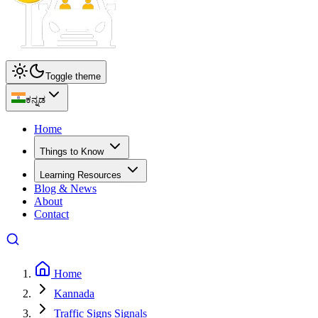
Toggle theme
ಕನ್ನಡ
Home
Things to Know
Learning Resources
Blog & News
About
Contact
Home
Kannada
Traffic Signs Signals