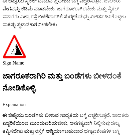
ಈ ಚಿಹ್ನೆಯು ಸೈಕಲ್ ದಾಟುವ ಪ್ರದೇಶದ ಬಗ್ಗೆ ಎಚ್ಚರಿಸುತ್ತದೆ. ಚಾಲಕರು
ವೇಗವನ್ನು ಕಡಿಮೆ ಮಾಡಬೇಕು, ಜಾಗರೂಕರಾಗಿರಬೇಕು ಮತ್ತು ಸೈಕಲ್
ಸವಾರರು ಎಲ್ಲಾ ರಸ್ತೆ ಬಳಕೆದಾರರಿಗೆ ಸುರಕ್ಷತೆಯನ್ನು ಖಚಿತಪಡಿಸಿಕೊಳ್ಳಲು
ಸಾಕಷ್ಟು ಸ್ಥಳಾವಕಾಶ ನೀಡಬೇಕು.
Sign Name
ಜಾಗರೂಕರಾಗಿರಿ ಮತ್ತು ಬಂಡೆಗಳು ಬೀಳದಂತೆ
ನೋಡಿಕೊಳ್ಳಿ.
Explanation
ಈ ಚಿಹ್ನೆಯು ಬಂಡೆಗಳು ಬೀಳುವ ಸಾಧ್ಯತೆಯ ಬಗ್ಗೆ ಎಚ್ಚರಿಸುತ್ತದೆ. ಚಾಲಕರು
ಎಚ್ಚರಿಕೆಯಿಂದ ಮುಂದುವರಿಯಬೇಕು, ಅನಗತ್ಯವಾಗಿ ನಿಲ್ಲಿಸುವುದನ್ನು
ತಪ್ಪಿಸಬೇಕು ಮತ್ತು ರಸ್ತೆಗೆ ಅಡ್ಡಿಯಾಗಬಹುದಾದ ಭಗ್ನಾವಶೇಷಗಳ ಬಗ್ಗೆ