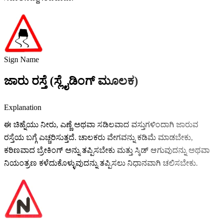
Sign Name
ಜಾರು ರಸ್ತೆ (ಸ್ಲೈಡಿಂಗ್ ಮೂಲಕ)
Explanation
ಈ ಚಿಹ್ನೆಯು ನೀರು, ಎಣ್ಣೆ ಅಥವಾ ಸಡಿಲವಾದ ವಸ್ತುಗಳಿಂದಾಗಿ ಜಾರುವ
ರಸ್ತೆಯ ಬಗ್ಗೆ ಎಚ್ಚರಿಸುತ್ತದೆ. ಚಾಲಕರು ವೇಗವನ್ನು ಕಡಿಮೆ ಮಾಡಬೇಕು,
ಕಠಿಣವಾದ ಬ್ರೇಕಿಂಗ್ ಅನ್ನು ತಪ್ಪಿಸಬೇಕು ಮತ್ತು ಸ್ಕಿಡ್ ಆಗುವುದನ್ನು ಅಥವಾ
ನಿಯಂತ್ರಣ ಕಳೆದುಕೊಳ್ಳುವುದನ್ನು ತಪ್ಪಿಸಲು ನಿಧಾನವಾಗಿ ಚಲಿಸಬೇಕು.