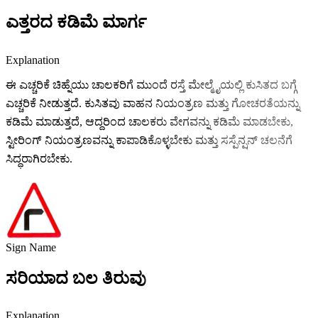
ಎತ್ತರದ ಕಡಿಮೆ ಮಾರ್ಗ
Explanation
ಈ ಎಚ್ಚರಿಕೆ ಚಿಹ್ನೆಯು ಚಾಲಕರಿಗೆ ಮುಂದೆ ರಸ್ತೆ ಮೇಲ್ಮೈಯಲ್ಲಿ ಕುಸಿತದ ಬಗ್ಗೆ
ಎಚ್ಚರಿಕೆ ನೀಡುತ್ತದೆ. ಕುಸಿತವು ವಾಹನ ನಿಯಂತ್ರಣ ಮತ್ತು ಗೋಚರತೆಯನ್ನು
ಕಡಿಮೆ ಮಾಡುತ್ತದೆ, ಆದ್ದರಿಂದ ಚಾಲಕರು ವೇಗವನ್ನು ಕಡಿಮೆ ಮಾಡಬೇಕು,
ಸ್ಟೀರಿಂಗ್ ನಿಯಂತ್ರಣವನ್ನು ಕಾಪಾಡಿಕೊಳ್ಳಬೇಕು ಮತ್ತು ಸಸ್ಪೆನ್ಷನ್ ಚಲನೆಗೆ
ಸಿದ್ಧರಾಗಿರಬೇಕು.
Sign Name
ಸರಿಯಾದ ಬಲ ತಿರುವು
Explanation