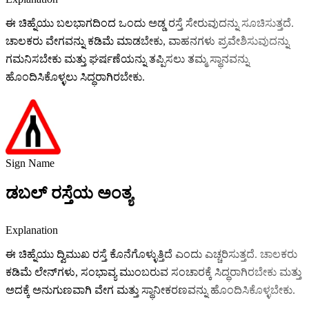
ಈ ಚಿಹ್ನೆಯು ಬಲಭಾಗದಿಂದ ಒಂದು ಅಡ್ಡ ರಸ್ತೆ ಸೇರುವುದನ್ನು ಸೂಚಿಸುತ್ತದೆ.
ಚಾಲಕರು ವೇಗವನ್ನು ಕಡಿಮೆ ಮಾಡಬೇಕು, ವಾಹನಗಳು ಪ್ರವೇಶಿಸುವುದನ್ನು
ಗಮನಿಸಬೇಕು ಮತ್ತು ಘರ್ಷಣೆಯನ್ನು ತಪ್ಪಿಸಲು ತಮ್ಮ ಸ್ಥಾನವನ್ನು
ಹೊಂದಿಸಿಕೊಳ್ಳಲು ಸಿದ್ಧರಾಗಿರಬೇಕು.
Sign Name
ಡಬಲ್ ರಸ್ತೆಯ ಅಂತ್ಯ
Explanation
ಈ ಚಿಹ್ನೆಯು ದ್ವಿಮುಖ ರಸ್ತೆ ಕೊನೆಗೊಳ್ಳುತ್ತಿದೆ ಎಂದು ಎಚ್ಚರಿಸುತ್ತದೆ. ಚಾಲಕರು
ಕಡಿಮೆ ಲೇನ್‌ಗಳು, ಸಂಭಾವ್ಯ ಮುಂಬರುವ ಸಂಚಾರಕ್ಕೆ ಸಿದ್ಧರಾಗಿರಬೇಕು ಮತ್ತು
ಅದಕ್ಕೆ ಅನುಗುಣವಾಗಿ ವೇಗ ಮತ್ತು ಸ್ಥಾನೀಕರಣವನ್ನು ಹೊಂದಿಸಿಕೊಳ್ಳಬೇಕು.