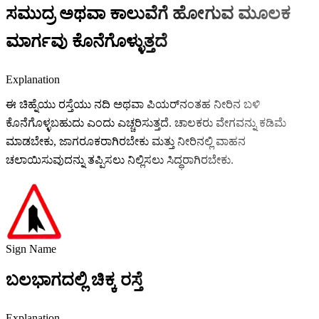
ಸಮುದ್ರ ಅಥವಾ ಕಾಲುವೆಗೆ ಹೋಗುವ ಮೂಲಕ
ಮಾರ್ಗವು ಕೊನೆಗೊಳ್ಳುತ್ತದೆ
Explanation
ಈ ಚಿಹ್ನೆಯು ರಸ್ತೆಯು ನದಿ ಅಥವಾ ಪಿಯರ್‌ನಂತಹ ನೀರಿನ ಬಳಿ
ಕೊನೆಗೊಳ್ಳಬಹುದು ಎಂದು ಎಚ್ಚರಿಸುತ್ತದೆ. ಚಾಲಕರು ವೇಗವನ್ನು ಕಡಿಮೆ
ಮಾಡಬೇಕು, ಜಾಗರೂಕರಾಗಿರಬೇಕು ಮತ್ತು ನೀರಿನಲ್ಲಿ ವಾಹನ
ಚಲಾಯಿಸುವುದನ್ನು ತಪ್ಪಿಸಲು ನಿಲ್ಲಿಸಲು ಸಿದ್ಧರಾಗಿರಬೇಕು.
Sign Name
ಬಲಭಾಗದಲ್ಲಿ ಚಿಕ್ಕ ರಸ್ತೆ
Explanation