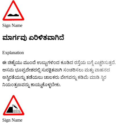
Sign Name
ಮಾರ್ಗವು ಏರಿಳಿತವಾಗಿದೆ
Explanation
ಈ ಚಿಹ್ನೆಯು ಮುಂದೆ ಉಬ್ಬುಗಳಿಂದ ಕೂಡಿದ ರಸ್ತೆಯ ಬಗ್ಗೆ ಎಚ್ಚರಿಸುತ್ತದೆ.
ಅಸಮ ಭೂಪ್ರದೇಶದಲ್ಲಿ ಸುರಕ್ಷಿತವಾಗಿ ಸಂಚರಿಸಲು ಮತ್ತು ವಾಹನದ
ಅಸ್ಥಿರತೆಯನ್ನು ತಡೆಯಲು ಚಾಲಕರು ವೇಗವನ್ನು ಕಡಿಮೆ ಮಾಡಿ ಸ್ಥಿರ
ನಿಯಂತ್ರಣವನ್ನು ಕಾಯ್ದುಕೊಳ್ಳಬೇಕು.
Sign Name