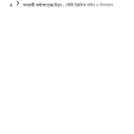
অস্থায়ী কর্মক্ষেত্রের চিহ্ন - সৌদি ট্রাফিক সাইন ও সিগন্যাল