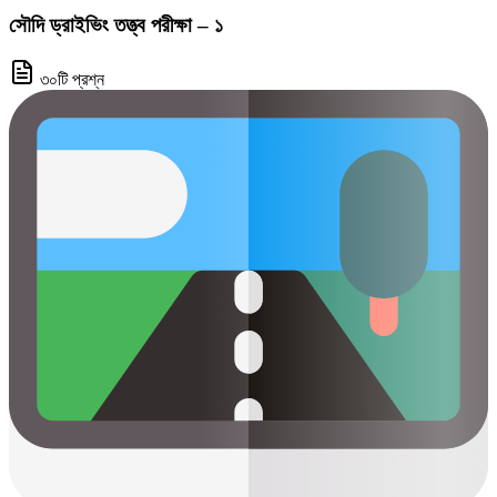
সৌদি ড্রাইভিং তত্ত্ব পরীক্ষা – ১
৩০টি প্রশ্ন