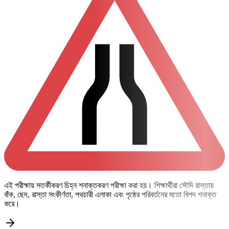
এই পরীক্ষায় সতর্কীকরণ চিহ্ন শনাক্তকরণ পরীক্ষা করা হয়। শিক্ষার্থীরা সৌদি রাস্তায়
বাঁক, ছেদ, রাস্তা সংকীর্ণতা, পথচারী এলাকা এবং পৃষ্ঠের পরিবর্তনের মতো বিপদ শনাক্ত
করে।