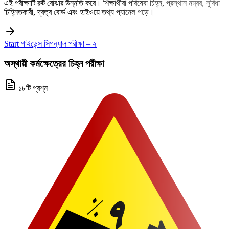
এই পরীক্ষাটি রুট বোঝার উন্নতি করে। শিক্ষার্থীরা পরিষেবা চিহ্ন, প্রস্থান নম্বর, সুবিধা
চিহ্নিতকারী, দূরত্ব বোর্ড এবং হাইওয়ে তথ্য প্যানেল পড়ে।
Start গাইডেন্স সিগন্যাল পরীক্ষা – ২
অস্থায়ী কর্মক্ষেত্রের চিহ্ন পরীক্ষা
১৮টি প্রশ্ন